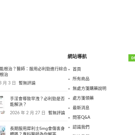
網站導航
能根治？醫師：服用必利勁進行綜合
首頁
根治
所有商品
3 月 3 日
暫無評論
無處方箋購藥說明
手淫會導致早洩？必利勁是否
處方箋領藥
能解決？
最新消息
2026 年 2 月 27 日
暫無評論
問答Q&A
認識我們
長期服用犀利士5mg會傷害身
體嗎？專科醫師為你解答