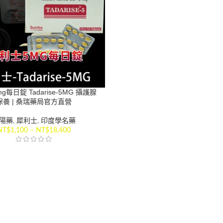
g每日錠 Tadarise-5MG 攝護腺
保養 | 桑瑞藥局官方直營
陽藥
,
犀利士
,
印度學名藥
NT$
1,100
–
NT$
18,400