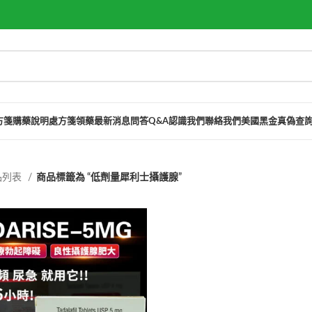
方箋購藥說明
處方箋領藥
最新消息
問答Q&A
認識我們
聯絡我們
美國黑金真偽查
品列表
商品標籤為 “低劑量犀利士攝護腺”