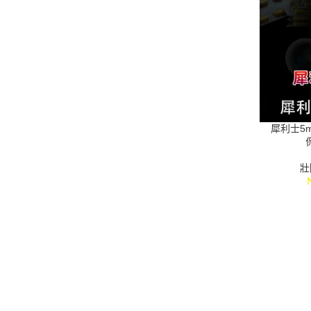
犀利士5m
壯