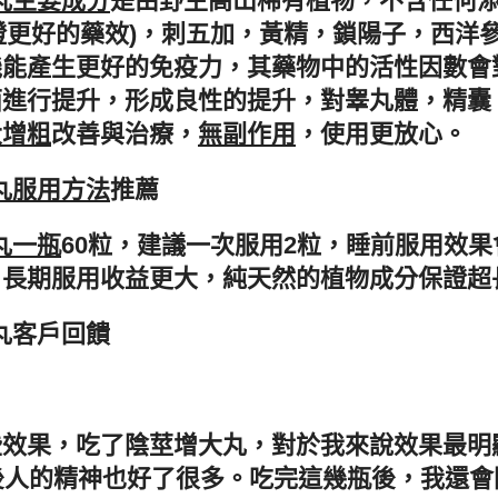
丸主要成分
是由野生高山稀有植物，不含任何
保證更好的藥效)，刺五加，黃精，鎖陽子，西洋
機能產生更好的免疫力，其藥物中的活性因數會
面進行提升，形成良性的提升，對睾丸體，精囊
大增粗
改善與治療，
無副作用
，使用更放心。
丸服用方法
推薦
丸一瓶
60粒，建議一次服用2粒，睡前服用效
，長期服用收益更大，純天然的植物成分保證超
大丸客戶回饋
些效果，吃了陰莖增大丸，對於我來說效果最明
後人的精神也好了很多。吃完這幾瓶後，我還會