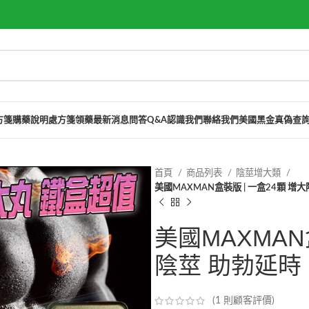
方箋購藥說明
處方箋領藥
最新消息
問答Q&A
認識我們
聯絡我們
美國黑金真偽查
首頁
商品列表
陰莖增大類
美國MAXMAN盒裝版 | 一盒24顆 增
美國MAXMAN
陰莖 助勃延時
(
1
則顧客評價)