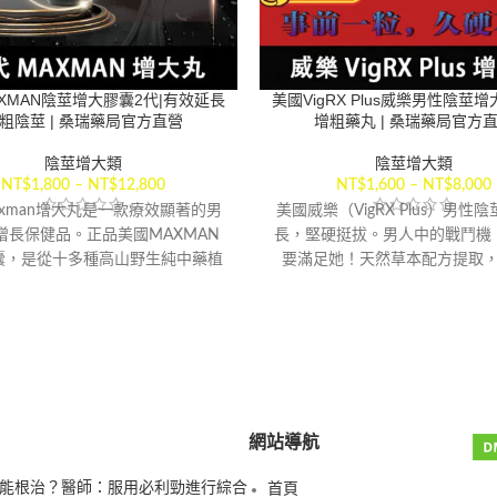
XMAN陰莖增大膠囊2代|有效延長
美國VigRX Plus威樂男性陰莖增
粗陰莖 | 桑瑞藥局官方直營
增粗藥丸 | 桑瑞藥局官方
陰莖增大類
陰莖增大類
NT$
1,800
–
NT$
12,800
NT$
1,600
–
NT$
8,000
axman增大丸是一款療效顯著的男
美國威樂（VigRX Plus）男性
增長保健品。正品美國MAXMAN
長，堅硬挺拔。男人中的戰鬥機
囊，是從十多種高山野生純中藥植
要滿足她！天然草本配方提取
取的mmc生殖器細胞活力素，僅能
配，效果強勁，綠色、安全、
莖的長度和直徑，還能明顯提高性
【配送方式】
性慾望，增強勃起，帶給男人不一
樣的驚喜
【配送方式】
網站導航
能根治？醫師：服用必利勁進行綜合
首頁