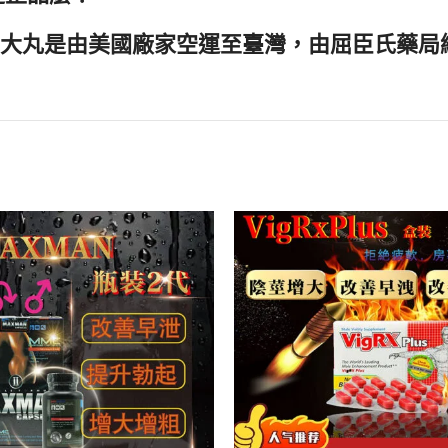
莖增大丸是由美國廠家空運至臺灣，由屈臣氏藥