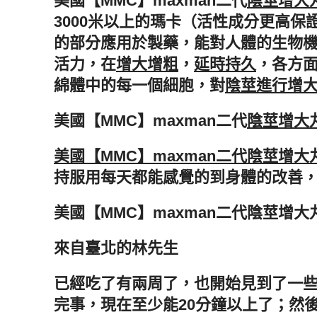
美國【MMC】maxman二代
陰莖增大
3000米以上的瑪卡（活性成分更高
的部分應用於製藥，能對人體的生物
活力，在
增大增粗
，
延時持久
，各方
綿體中的每一個細胞，對
陰莖進行增
美國【MMC】maxman二代
陰莖增大
美國【MMC】maxman二代陰莖增大
持服用每天都能感覺的到身體的改善
美國【MMC】maxman二代陰莖增
來自臺北的林先生
已經吃了有兩周了，也開始見到了一
完事，現在至少能20分鐘以上了；然