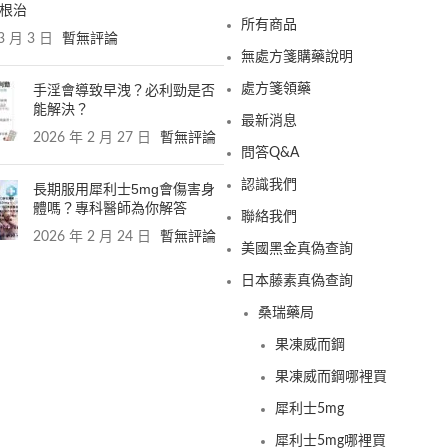
根治
所有商品
3 月 3 日
暫無評論
無處方箋購藥說明
手淫會導致早洩？必利勁是否
處方箋領藥
能解決？
最新消息
2026 年 2 月 27 日
暫無評論
問答Q&A
認識我們
長期服用犀利士5mg會傷害身
體嗎？專科醫師為你解答
聯絡我們
2026 年 2 月 24 日
暫無評論
美國黑金真偽查詢
日本藤素真偽查詢
桑瑞藥局
果凍威而鋼
果凍威而鋼哪裡買
犀利士5mg
犀利士5mg哪裡買