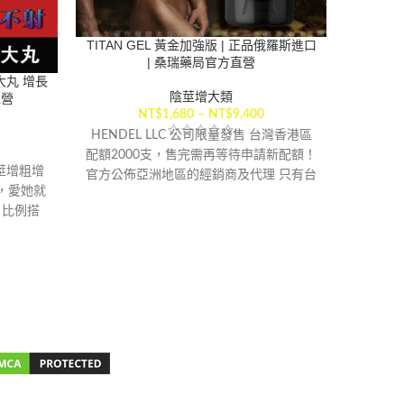
TITAN GEL 黃金加強版 | 正品俄羅斯進口
| 桑瑞藥局官方直營
大丸 增長
DEVE
直營
莖增粗
陰莖增大類
NT$
1,680
–
NT$
9,400
HENDEL LLC 公司限量發售 台灣香港區
配額2000支，售完需再等待申請新配額！
陰莖增粗增
法國的確
官方公佈亞洲地區的經銷商及代理 只有台
，愛她就
粗增長
灣及香港出售。現階段中國大陸淘寶網站
，比例搭
增長增
及馬來西亞禁止發售，預防不法分子及詐
健康！
騙集團模仿製造假貨。
【配送方式】