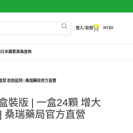
0
登入/註冊
NT$
0
詢
日本藤素真偽查詢
大陰莖 助勃延時 | 桑瑞藥局官方直營
盒裝版 | 一盒24顆 增大
 | 桑瑞藥局官方直營