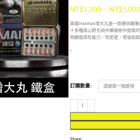
NT$
1,300
–
NT$
5,00
美國maxman增大丸是一款療效顯
十多種高山野生純中藥植物中提取的
明顯提高性能力、性慾望，增強勃起
<
訂購數量
Share: