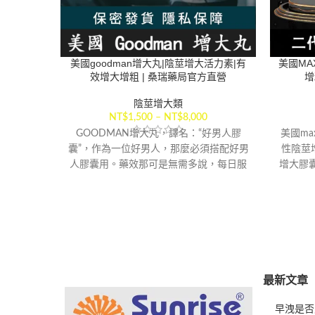
美國goodman增大丸|陰莖增大活力素|有
美國MA
效增大增粗 | 桑瑞藥局官方直營
增
陰莖增大類
NT$
1,500
–
NT$
8,000
GOODMAN增大丸，譯名：“好男人膠
美國m
囊”，作為一位好男人，那麼必須搭配好男
性陰莖
人膠囊用。藥效那可是無需多說，每日服
增大膠
用一顆，持續用2罐能達到增大的效果，
物中提
服用3罐以上藥效更加，一個療程平均能
增加陰
增長3-6CM，粗度增加大約25%-30%左
能力、
右。同時性功能也達到長遠穩定性的改
善，美國GOODMAN增大丸活力素適用於
所有18-60歲的所有成年男性使用。
【配送方式】
最新文章
早洩是否