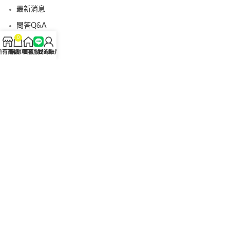
最新消息
問答Q&A
0
認識我們
所有商品
購物車
首頁
客服Line
我的賬戶
聯絡我們
美國黑金真偽查詢
日本藤素真偽查詢
桑瑞藥局
果凍威而鋼
果凍威而鋼哪裡買
犀利士5mg
犀利士5mg哪裡買
桑瑞藥房
果凍偉哥
果凍偉哥哪裡買