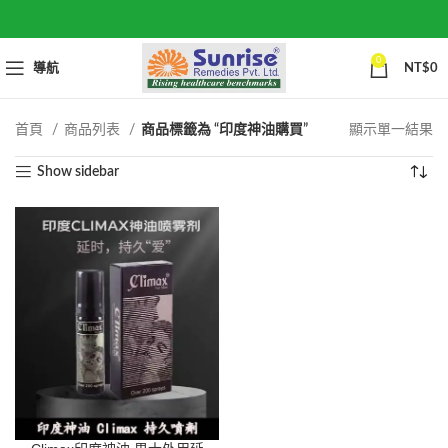
0
導航
NT$
0
首頁
商品列表
商品標籤為 “印度神油購買”
顯示單一結果
Show sidebar