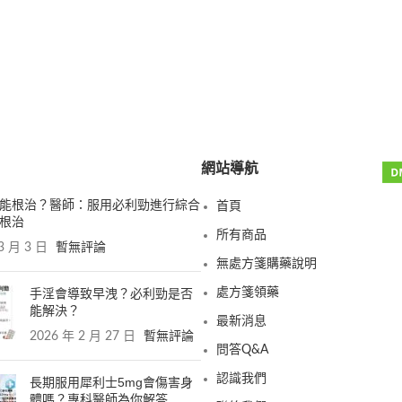
網站導航
能根治？醫師：服用必利勁進行綜合
首頁
根治
所有商品
3 月 3 日
暫無評論
無處方箋購藥說明
手淫會導致早洩？必利勁是否
處方箋領藥
能解決？
最新消息
2026 年 2 月 27 日
暫無評論
問答Q&A
認識我們
長期服用犀利士5mg會傷害身
體嗎？專科醫師為你解答