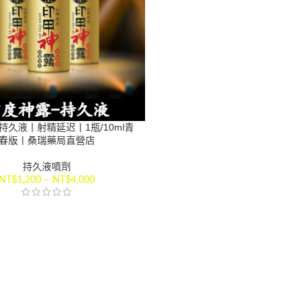
持久液丨射精延迟丨1瓶/10ml青
春版丨桑瑞藥局直營店
持久液噴劑
NT$
1,200
–
NT$
4,000