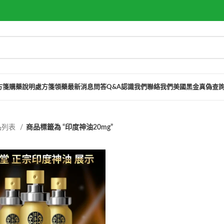
方箋購藥說明
處方箋領藥
最新消息
問答Q&A
認識我們
聯絡我們
美國黑金真偽查
品列表
商品標籤為 “印度神油20mg”