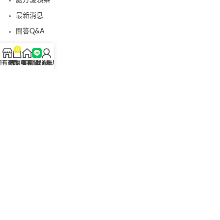
最新消息
問答Q&A
認識我們
0
聯絡我們
所有商品
購物車
首頁
客服Line
我的賬戶
美國黑金真偽查詢
日本藤素真偽查詢
桑瑞藥局
果凍威而鋼
果凍威而鋼哪裡買
犀利士5mg
犀利士5mg哪裡買
桑瑞藥房
果凍偉哥
果凍偉哥哪裡買