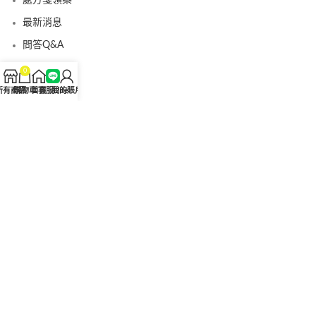
最新消息
問答Q&A
認識我們
0
聯絡我們
所有商品
購物車
首頁
客服Line
我的賬戶
美國黑金真偽查詢
日本藤素真偽查詢
桑瑞藥局
果凍威而鋼
果凍威而鋼哪裡買
犀利士5mg
犀利士5mg哪裡買
桑瑞藥房
果凍偉哥
果凍偉哥哪裡買