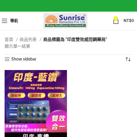
0
導航
NT$
0
首頁
商品列表
商品標籤為 “印度雙效威而鋼藥局”
顯示單一結果
Show sidebar