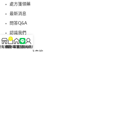
處方箋領藥
最新消息
問答Q&A
認識我們
0
聯絡我們
所有商品
購物車
首頁
客服Line
我的賬戶
美國黑金真偽查詢
日本藤素真偽查詢
桑瑞藥局
果凍威而鋼
果凍威而鋼哪裡買
犀利士5mg
犀利士5mg哪裡買
桑瑞藥房
果凍偉哥