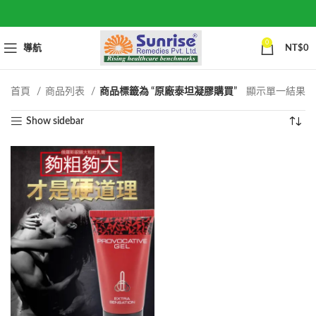
0
導航
NT$
0
首頁
商品列表
商品標籤為 “原廠泰坦凝膠購買”
顯示單一結果
Show sidebar