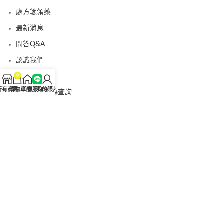
處方箋領藥
最新消息
問答Q&A
認識我們
聯絡我們
0
所有商品
購物車
首頁
客服Line
我的賬戶
美國黑金真偽查詢
日本藤素真偽查詢
桑瑞藥局
果凍威而鋼
果凍威而鋼哪裡買
犀利士5mg
犀利士5mg哪裡買
桑瑞藥房
果凍偉哥