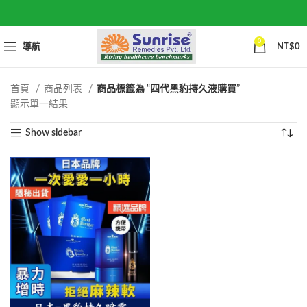
0
導航
NT$
0
首頁
商品列表
商品標籤為 “四代黑豹持久液購買”
顯示單一結果
Show sidebar