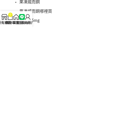
果凍威而鋼
果凍威而鋼哪裡買
0
犀利士5mg
所有商品
購物車
首頁
客服Line
我的賬戶
犀利士5mg哪裡買
桑瑞藥房
果凍偉哥
果凍偉哥哪裡買
新義安藥房
果凍偉哥
果凍偉哥哪裡買