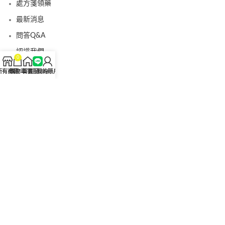
處方箋領藥
最新消息
問答Q&A
認識我們
0
聯絡我們
所有商品
購物車
首頁
客服Line
我的賬戶
美國黑金真偽查詢
日本藤素真偽查詢
桑瑞藥局
果凍威而鋼
果凍威而鋼哪裡買
犀利士5mg
犀利士5mg哪裡買
桑瑞藥房
果凍偉哥