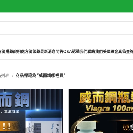
方箋購藥說明
處方箋領藥
最新消息
問答Q&A
認識我們
聯絡我們
美國黑金真偽查
品列表
商品標籤為 “威而鋼哪裡買”