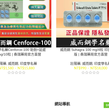
藥Cenforce-100 助勃+延遲
威而鋼 Suhagra 100 mg/4粒
mg/10粒 | 桑瑞藥局官方直營
版 | 桑瑞藥局官方直營
陽藥
,
威而鋼
,
印度學名藥
壯陽藥
,
威而鋼
,
印度學名
NT$
1,580
–
NT$
15,880
NT$
990
–
NT$
18,000
網站導航