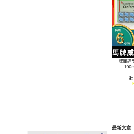
威而鋼學名
100
壯
最新文章