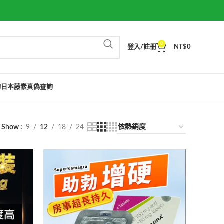
0
登入/註冊
NT$
0
詢
日本藤素真偽查詢
Show
9
12
18
24