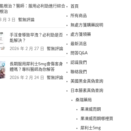
能根治？醫師：服用必利勁進行綜合
首頁
根治
所有商品
3 月 3 日
暫無評論
無處方箋購藥說明
手淫會導致早洩？必利勁是否
處方箋領藥
能解決？
最新消息
2026 年 2 月 27 日
暫無評論
問答Q&A
認識我們
長期服用犀利士5mg會傷害身
體嗎？專科醫師為你解答
聯絡我們
2026 年 2 月 24 日
暫無評論
美國黑金真偽查詢
日本藤素真偽查詢
桑瑞藥局
果凍威而鋼
果凍威而鋼哪裡買
犀利士5mg