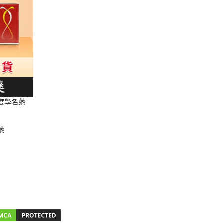
 印度學名藥
藥