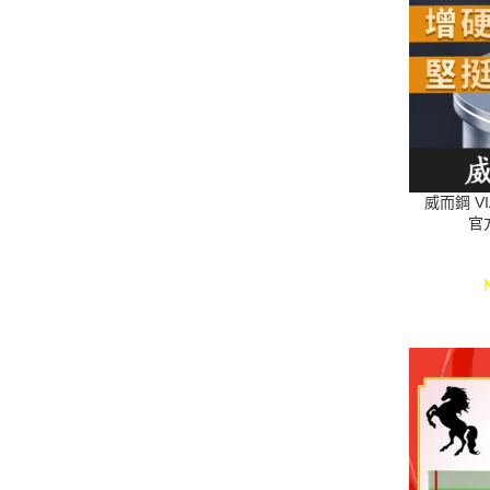
威而鋼 VI
官