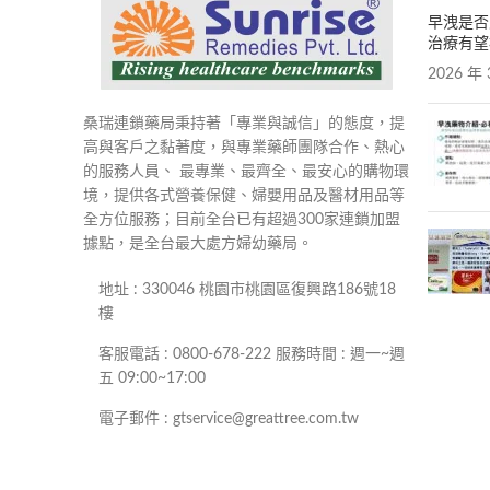
早洩是否
治療有望
2026 年 
桑瑞連鎖藥局秉持著「專業與誠信」的態度，提
高與客戶之黏著度，與專業藥師團隊合作、熱心
的服務人員、 最專業、最齊全、最安心的購物環
境，提供各式營養保健、婦嬰用品及醫材用品等
全方位服務；目前全台已有超過300家連鎖加盟
據點，是全台最大處方婦幼藥局。
地址 : 330046 桃園市桃園區復興路186號18
樓
客服電話 : 0800-678-222 服務時間 : 週一~週
五 09:00~17:00
電子郵件 : gtservice@greattree.com.tw