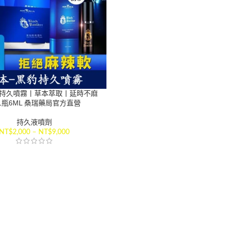
持久噴霧丨草本萃取丨延時不麻
1瓶6ML 桑瑞藥局官方直營
持久液噴劑
NT$
2,000
–
NT$
9,000