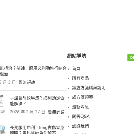
網站導航
能根治？醫師：服用必利勁進行綜合
首頁
根治
所有商品
3 月 3 日
暫無評論
無處方箋購藥說明
手淫會導致早洩？必利勁是否
處方箋領藥
能解決？
最新消息
2026 年 2 月 27 日
暫無評論
問答Q&A
認識我們
長期服用犀利士5mg會傷害身
體嗎？專科醫師為你解答