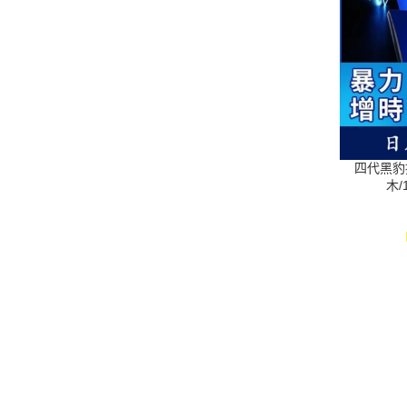
四代黑豹
木/