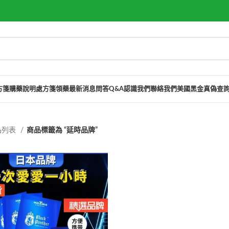
方箋購藥說明
處方箋領藥
最新消息
問答Q&A
認識我們
聯絡我們
美國黑金真偽查
品列表
商品標籤為 “延時品牌”