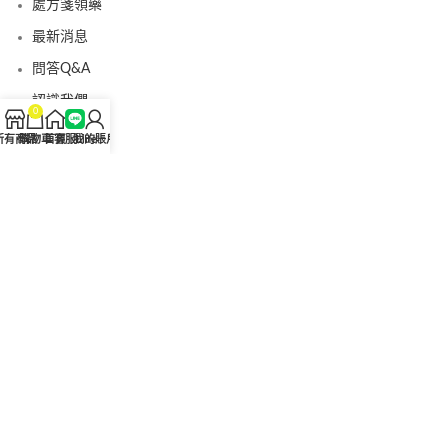
處方箋領藥
最新消息
問答Q&A
認識我們
0
聯絡我們
所有商品
購物車
首頁
客服Line
我的賬戶
美國黑金真偽查詢
日本藤素真偽查詢
桑瑞藥局
果凍威而鋼
果凍威而鋼哪裡買
犀利士5mg
犀利士5mg哪裡買
桑瑞藥房
果凍偉哥