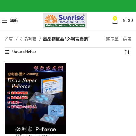
0
導航
NT$
0
首頁
商品列表
商品標籤為 “必利吉官網”
顯示單一結果
Show sidebar