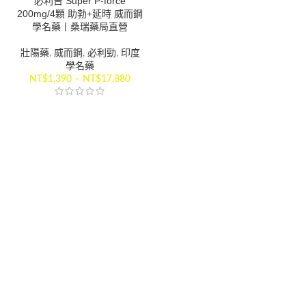
必利吉 Super P-force
200mg/4顆 助勃+延時 威而鋼
學名藥丨桑瑞藥局直營
壯陽藥
,
威而鋼
,
必利勁
,
印度
學名藥
NT$
1,390
–
NT$
17,880