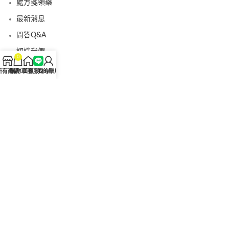
處方箋領藥
最新消息
問答Q&A
認識我們
0
聯絡我們
所有商品
購物車
首頁
客服Line
我的賬戶
美國黑金真偽查詢
日本藤素真偽查詢
桑瑞藥局
果凍威而鋼
果凍威而鋼哪裡買
犀利士5mg
犀利士5mg哪裡買
桑瑞藥房
果凍偉哥