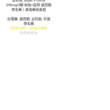
必利吉 Super P-force
200mg/4顆 助勃+延時 威而鋼
學名藥丨桑瑞藥局直營
壯陽藥
,
威而鋼
,
必利勁
,
印度
學名藥
NT$
1,390
–
NT$
17,880