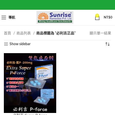
0
導航
NT$
0
首頁
商品列表
商品標籤為 “必利吉正品”
顯示單一結果
Show sidebar