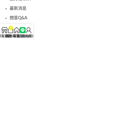
最新消息
問答Q&A
認識我們
0
所有商品
購物車
首頁
客服Line
我的賬戶
聯絡我們
美國黑金真偽查詢
日本藤素真偽查詢
桑瑞藥局
果凍威而鋼
果凍威而鋼哪裡買
犀利士5mg
犀利士5mg哪裡買
桑瑞藥房
果凍偉哥
果凍偉哥哪裡買