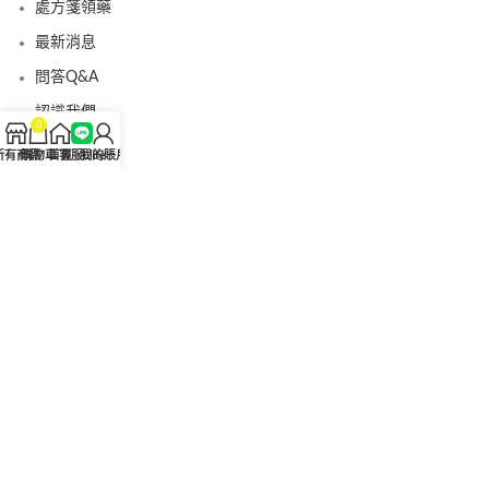
處方箋領藥
最新消息
問答Q&A
認識我們
0
聯絡我們
所有商品
購物車
首頁
客服Line
我的賬戶
美國黑金真偽查詢
日本藤素真偽查詢
桑瑞藥局
果凍威而鋼
果凍威而鋼哪裡買
犀利士5mg
犀利士5mg哪裡買
桑瑞藥房
果凍偉哥