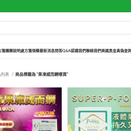
方箋購藥說明
處方箋領藥
最新消息
問答Q&A
認識我們
聯絡我們
美國黑金真偽查
品列表
商品標籤為 “果凍威而鋼哪買”