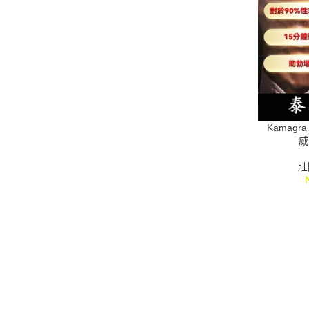
Kamagra
威
壯