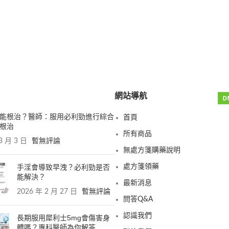
網站導航
能根治？醫師：服用必利勁進行綜合
首頁
根治
所有商品
3 月 3 日
暫無評論
無處方箋購藥說明
手淫會導致早洩？必利勁是否
處方箋領藥
能解決？
最新消息
2026 年 2 月 27 日
暫無評論
問答Q&A
認識我們
長期服用犀利士5mg會傷害身
體嗎？專科醫師為你解答