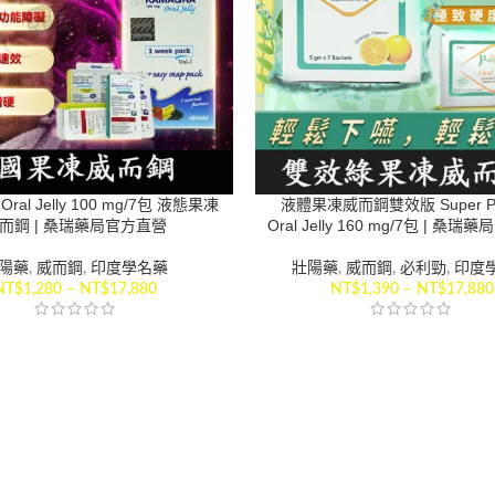
 Oral Jelly 100 mg/7包 液態果凍
液體果凍威而鋼雙效版 Super P-
而鋼 | 桑瑞藥局官方直營
Oral Jelly 160 mg/7包 | 桑
陽藥
,
威而鋼
,
印度學名藥
壯陽藥
,
威而鋼
,
必利勁
,
印度
NT$
1,280
–
NT$
17,880
NT$
1,390
–
NT$
17,880