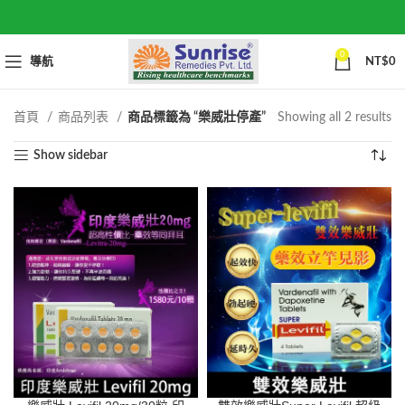
0
導航
NT$
0
So
首頁
商品列表
商品標籤為 “樂威壯停產”
Showing all 2 results
by
Show sidebar
po