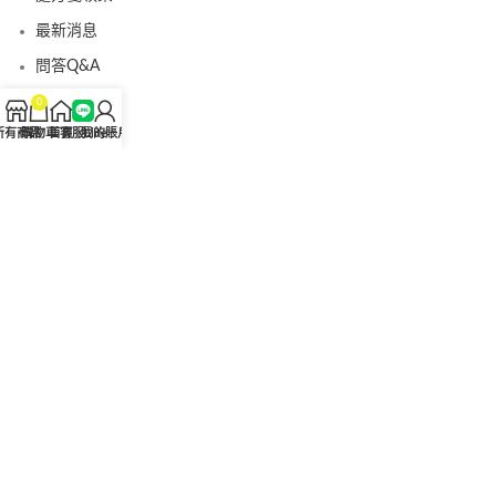
最新消息
問答Q&A
認識我們
0
所有商品
購物車
首頁
客服Line
我的賬戶
聯絡我們
美國黑金真偽查詢
日本藤素真偽查詢
桑瑞藥局
果凍威而鋼
果凍威而鋼哪裡買
犀利士5mg
犀利士5mg哪裡買
桑瑞藥房
果凍偉哥
果凍偉哥哪裡買