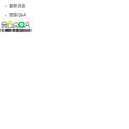
最新消息
問答Q&A
0
認識我們
所有商品
購物車
首頁
客服Line
我的賬戶
聯絡我們
美國黑金真偽查詢
日本藤素真偽查詢
桑瑞藥局
果凍威而鋼
果凍威而鋼哪裡買
犀利士5mg
犀利士5mg哪裡買
桑瑞藥房
果凍偉哥
果凍偉哥哪裡買