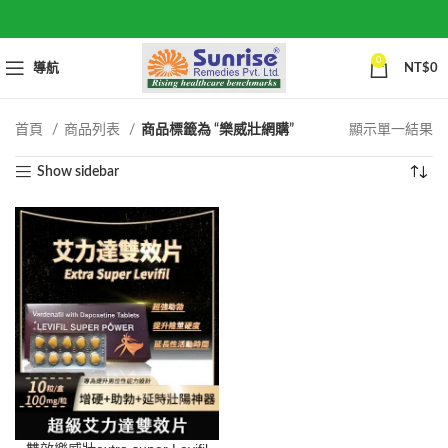
0
導航
NT$
0
首頁
商品列表
商品標籤為 “樂威壯網購”
顯示單一結果
Show sidebar