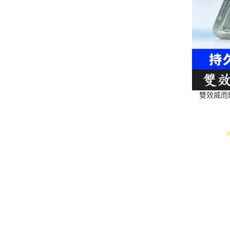
雙效威而鋼1