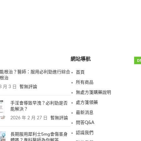
網站導航
能根治？醫師：服用必利勁進行綜合
首頁
根治
所有商品
3 月 3 日
暫無評論
無處方箋購藥說明
手淫會導致早洩？必利勁是否
處方箋領藥
能解決？
最新消息
2026 年 2 月 27 日
暫無評論
問答Q&A
認識我們
長期服用犀利士5mg會傷害身
體嗎？專科醫師為你解答