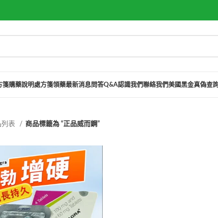
方箋購藥說明
處方箋領藥
最新消息
問答Q&A
認識我們
聯絡我們
美國黑金真偽查
品列表
商品標籤為 “正品威而鋼”