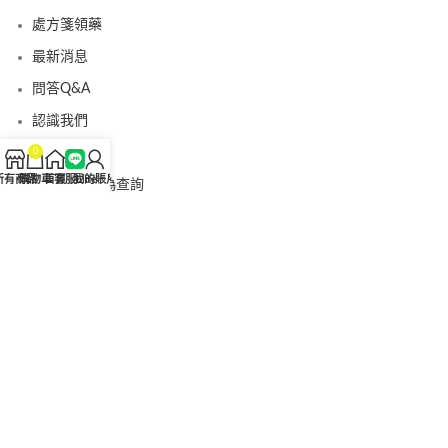
處方箋領藥
最新消息
問答Q&A
認識我們
聯絡我們
0
所有商品
購物車
首頁
客服Line
我的賬戶
美國黑金真偽查詢
日本藤素真偽查詢
桑瑞藥局
果凍威而鋼
果凍威而鋼哪裡買
犀利士5mg
犀利士5mg哪裡買
桑瑞藥房
果凍偉哥