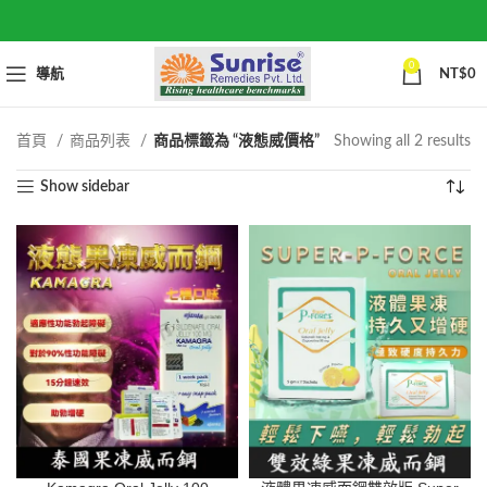
0
導航
NT$
0
So
首頁
商品列表
商品標籤為 “液態威價格”
Showing all 2 results
by
Show sidebar
po