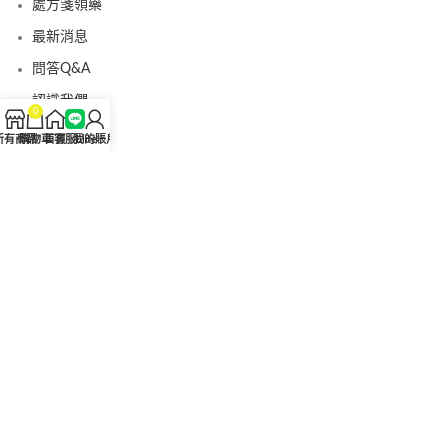
處方箋領藥
最新消息
問答Q&A
認識我們
0
聯絡我們
所有商品
購物車
首頁
客服Line
我的賬戶
美國黑金真偽查詢
日本藤素真偽查詢
桑瑞藥局
果凍威而鋼
果凍威而鋼哪裡買
犀利士5mg
犀利士5mg哪裡買
桑瑞藥房
果凍偉哥