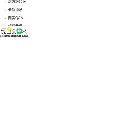
處方箋領藥
最新消息
問答Q&A
認識我們
0
聯絡我們
所有商品
購物車
首頁
客服Line
我的賬戶
美國黑金真偽查詢
日本藤素真偽查詢
桑瑞藥局
果凍威而鋼
果凍威而鋼哪裡買
犀利士5mg
犀利士5mg哪裡買
桑瑞藥房
果凍偉哥