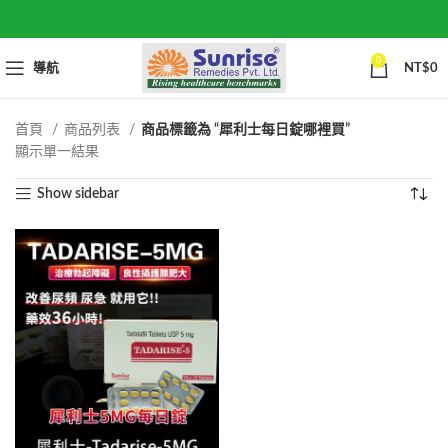
0
導航
NT$
0
首頁
商品列表
商品標籤為 “犀利士每日錠哪裡買”
顯示單一結果
Show sidebar