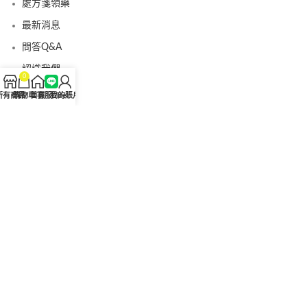
處方箋領藥
最新消息
問答Q&A
認識我們
0
聯絡我們
所有商品
購物車
首頁
客服Line
我的賬戶
美國黑金真偽查詢
日本藤素真偽查詢
桑瑞藥局
果凍威而鋼
果凍威而鋼哪裡買
犀利士5mg
犀利士5mg哪裡買
桑瑞藥房
果凍偉哥