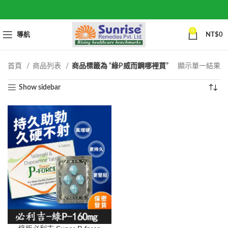
0
導航
NT$
0
首頁
商品列表
商品標籤為 “綠P威而鋼哪裡買”
顯示單一結果
Show sidebar