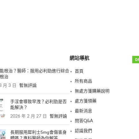
網站導航
能根治？醫師：服用必利勁進行綜合
首頁
根治
所有商品
3 月 3 日
暫無評論
無處方箋購藥說明
手淫會導致早洩？必利勁是否
處方箋領藥
能解決？
最新消息
2026 年 2 月 27 日
暫無評論
問答Q&A
認識我們
長期服用犀利士5mg會傷害身
體嗎？專科醫師為你解答