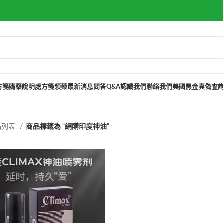
方箋購藥說明
處方箋領藥
最新消息
問答Q&A
認識我們
聯絡我們
美國黑金真偽查
品列表
商品標籤為 “網購印度神油”