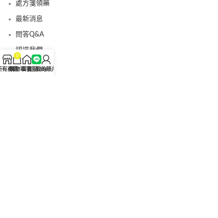
處方箋領藥
最新消息
問答Q&A
認識我們
0
聯絡我們
所有商品
購物車
首頁
客服Line
我的賬戶
美國黑金真偽查詢
日本藤素真偽查詢
桑瑞藥局
果凍威而鋼
果凍威而鋼哪裡買
犀利士5mg
犀利士5mg哪裡買
桑瑞藥房
果凍偉哥