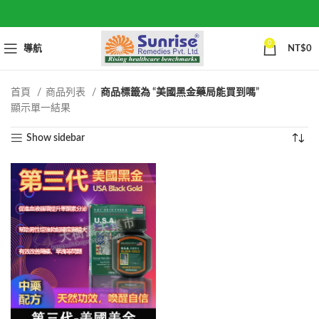
0
導航
NT$
0
首頁
商品列表
商品標籤為 “美國黑金藥局能買到嗎”
顯示單一結果
Show sidebar