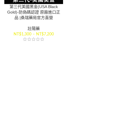
第三代美國黑金(USA Black
Gold)-防偽碼認證 原廠進口正
品 |桑瑞藥局官方直營
壯陽藥
NT$
1,300
–
NT$
7,200