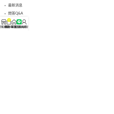
最新消息
問答Q&A
0
認識我們
所有商品
購物車
首頁
客服Line
我的賬戶
聯絡我們
美國黑金真偽查詢
日本藤素真偽查詢
桑瑞藥局
果凍威而鋼
果凍威而鋼哪裡買
犀利士5mg
犀利士5mg哪裡買
桑瑞藥房
果凍偉哥
果凍偉哥哪裡買