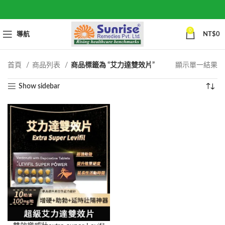
0
導航
NT$
0
首頁
商品列表
商品標籤為 “艾力達雙效片”
顯示單一結果
Show sidebar