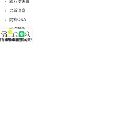
處方箋領藥
最新消息
問答Q&A
認識我們
0
聯絡我們
所有商品
購物車
首頁
客服Line
我的賬戶
美國黑金真偽查詢
日本藤素真偽查詢
桑瑞藥局
果凍威而鋼
果凍威而鋼哪裡買
犀利士5mg
犀利士5mg哪裡買
桑瑞藥房
果凍偉哥