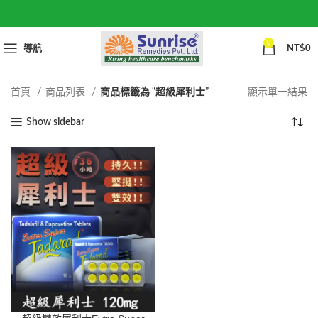
0
導航
NT$
0
首頁
商品列表
商品標籤為 “超級犀利士”
顯示單一結果
Show sidebar