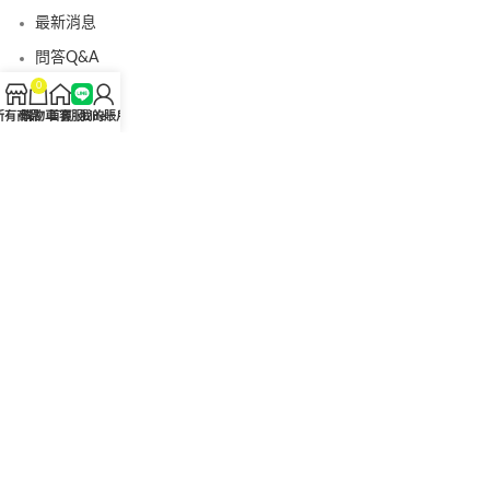
最新消息
問答Q&A
0
認識我們
所有商品
購物車
首頁
客服Line
我的賬戶
聯絡我們
美國黑金真偽查詢
日本藤素真偽查詢
桑瑞藥局
果凍威而鋼
果凍威而鋼哪裡買
犀利士5mg
犀利士5mg哪裡買
桑瑞藥房
果凍偉哥
果凍偉哥哪裡買