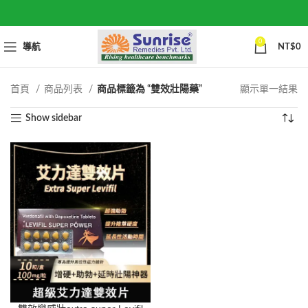
0
導航
NT$
0
首頁
商品列表
商品標籤為 “雙效壯陽藥”
顯示單一結果
Show sidebar