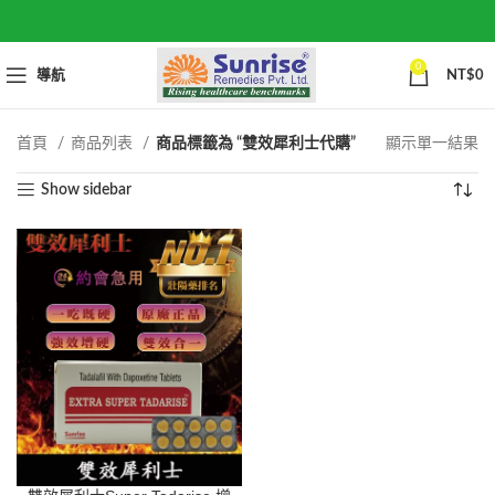
0
導航
NT$
0
首頁
商品列表
商品標籤為 “雙效犀利士代購”
顯示單一結果
Show sidebar