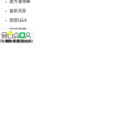
處方箋領藥
最新消息
問答Q&A
認識我們
0
聯絡我們
所有商品
購物車
首頁
客服Line
我的賬戶
美國黑金真偽查詢
日本藤素真偽查詢
桑瑞藥局
果凍威而鋼
果凍威而鋼哪裡買
犀利士5mg
犀利士5mg哪裡買
桑瑞藥房
果凍偉哥