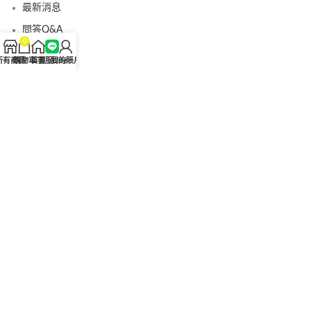
最新消息
問答Q&A
0
認識我們
所有商品
購物車
首頁
客服Line
我的賬戶
聯絡我們
美國黑金真偽查詢
日本藤素真偽查詢
桑瑞藥局
果凍威而鋼
果凍威而鋼哪裡買
犀利士5mg
犀利士5mg哪裡買
桑瑞藥房
果凍偉哥
果凍偉哥哪裡買