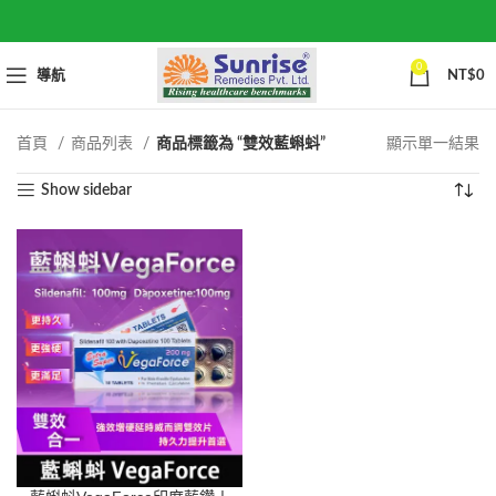
0
導航
NT$
0
首頁
商品列表
商品標籤為 “雙效藍蝌蚪”
顯示單一結果
Show sidebar