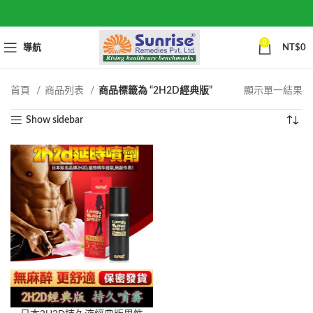
0
導航
NT$
0
首頁
商品列表
商品標籤為 “2H2D經典版”
顯示單一結果
Show sidebar