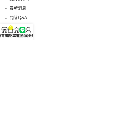
最新消息
問答Q&A
認識我們
0
所有商品
購物車
首頁
客服Line
我的賬戶
聯絡我們
美國黑金真偽查詢
日本藤素真偽查詢
桑瑞藥局
果凍威而鋼
果凍威而鋼哪裡買
犀利士5mg
犀利士5mg哪裡買
桑瑞藥房
果凍偉哥
果凍偉哥哪裡買