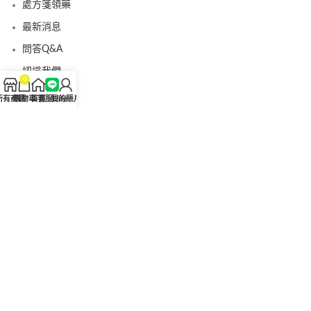
處方箋領藥
最新消息
問答Q&A
認識我們
0
聯絡我們
所有商品
購物車
首頁
客服Line
我的賬戶
美國黑金真偽查詢
日本藤素真偽查詢
桑瑞藥局
果凍威而鋼
果凍威而鋼哪裡買
犀利士5mg
犀利士5mg哪裡買
桑瑞藥房
果凍偉哥