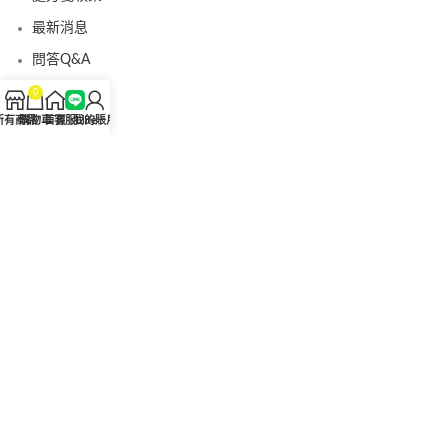
最新消息
問答Q&A
認識我們
0
所有商品
購物車
首頁
客服Line
我的賬戶
聯絡我們
美國黑金真偽查詢
日本藤素真偽查詢
桑瑞藥局
果凍威而鋼
果凍威而鋼哪裡買
犀利士5mg
犀利士5mg哪裡買
桑瑞藥房
果凍偉哥
果凍偉哥哪裡買