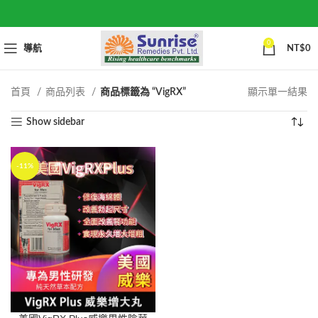
0
導航
NT$
0
首頁
商品列表
商品標籤為 “VigRX”
顯示單一結果
Show sidebar
-11%