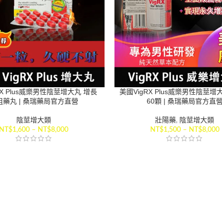
RX Plus威樂男性陰莖增大丸 增長
美國VigRX Plus威樂男性陰莖增
粗藥丸 | 桑瑞藥局官方直營
60顆 | 桑瑞藥局官方直
陰莖增大類
壯陽藥
,
陰莖增大類
NT$
1,600
–
NT$
8,000
NT$
1,500
–
NT$
8,000