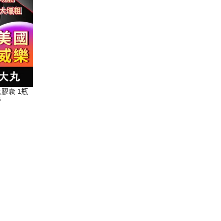
大膠囊 1瓶
營