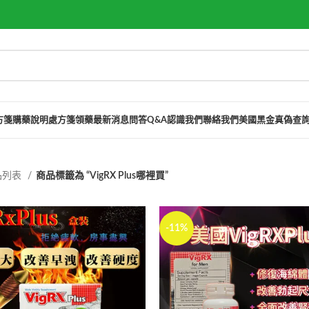
方箋購藥說明
處方箋領藥
最新消息
問答Q&A
認識我們
聯絡我們
美國黑金真偽查
品列表
商品標籤為 “VigRX Plus哪裡買”
-11%