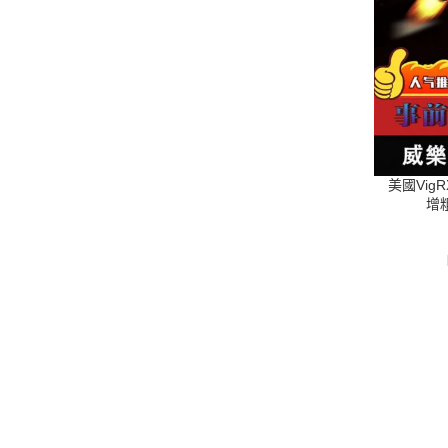
美國Vig
增