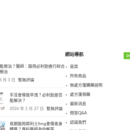
網站導航
能根治？醫師：服用必利勁進行綜合
首頁
根治
所有商品
3 月 3 日
暫無評論
無處方箋購藥說明
手淫會導致早洩？必利勁是否
處方箋領藥
能解決？
最新消息
2026 年 2 月 27 日
暫無評論
問答Q&A
認識我們
長期服用犀利士5mg會傷害身
體嗎？專科醫師為你解答