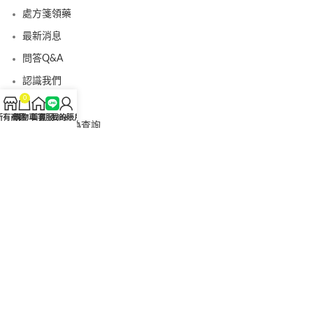
處方箋領藥
最新消息
問答Q&A
認識我們
0
聯絡我們
所有商品
購物車
首頁
客服Line
我的賬戶
美國黑金真偽查詢
日本藤素真偽查詢
桑瑞藥局
果凍威而鋼
果凍威而鋼哪裡買
犀利士5mg
犀利士5mg哪裡買
桑瑞藥房
果凍偉哥