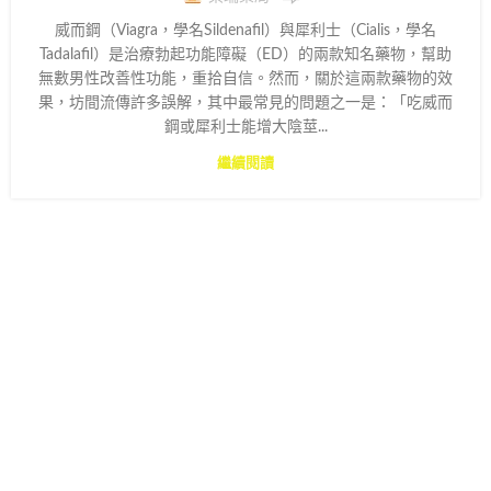
威而鋼（Viagra，學名Sildenafil）與犀利士（Cialis，學名
Tadalafil）是治療勃起功能障礙（ED）的兩款知名藥物，幫助
無數男性改善性功能，重拾自信。然而，關於這兩款藥物的效
果，坊間流傳許多誤解，其中最常見的問題之一是：「吃威而
鋼或犀利士能增大陰莖...
繼續閱讀