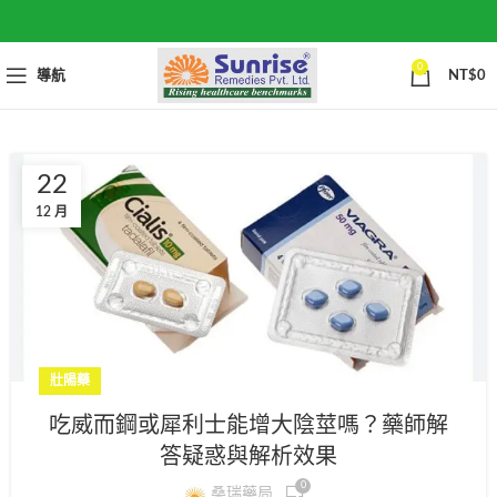
0
導航
NT$
0
22
12 月
壯陽藥
吃威而鋼或犀利士能增大陰莖嗎？藥師解
答疑惑與解析效果
0
桑瑞藥局