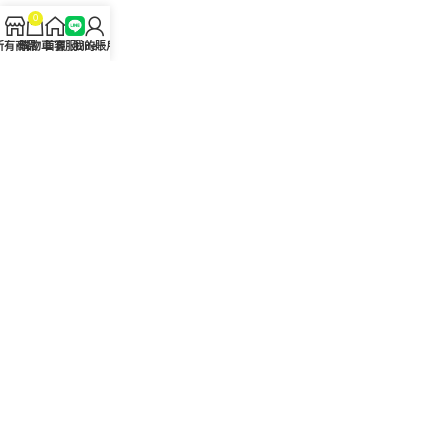
0
問答Q&A
所有商品
購物車
首頁
客服Line
我的賬戶
認識我們
聯絡我們
美國黑金真偽查詢
日本藤素真偽查詢
桑瑞藥局
果凍威而鋼
果凍威而鋼哪裡買
犀利士5mg
犀利士5mg哪裡買
桑瑞藥房
果凍偉哥
果凍偉哥哪裡買
新義安藥房