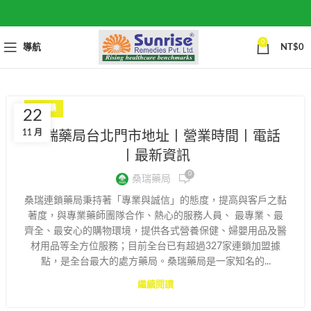
0
導航
NT$
0
壯陽藥
22
11 月
桑瑞藥局台北門市地址丨營業時間丨電話
丨最新資訊
0
桑瑞藥局
桑瑞連鎖藥局秉持著「專業與誠信」的態度，提高與客戶之黏
著度，與專業藥師團隊合作、熱心的服務人員、 最專業、最
齊全、最安心的購物環境，提供各式營養保健、婦嬰用品及醫
材用品等全方位服務；目前全台已有超過327家連鎖加盟據
點，是全台最大的處方藥局。桑瑞藥局是一家知名的...
繼續閱讀