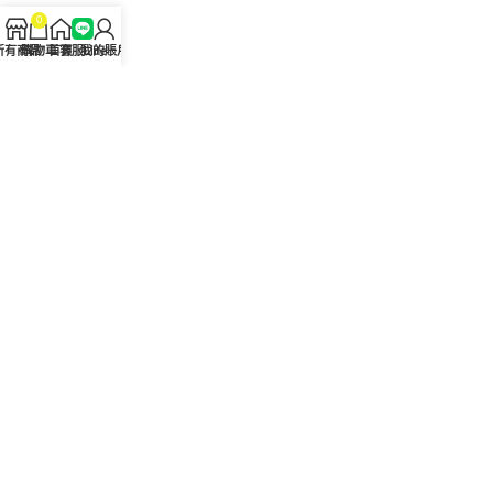
0
問答Q&A
所有商品
購物車
首頁
客服Line
我的賬戶
認識我們
聯絡我們
美國黑金真偽查詢
日本藤素真偽查詢
桑瑞藥局
果凍威而鋼
果凍威而鋼哪裡買
犀利士5mg
犀利士5mg哪裡買
桑瑞藥房
果凍偉哥
果凍偉哥哪裡買
新義安藥房