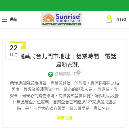
0
導航
NT$
0
壯陽藥
22
11 月
桑瑞藥局台北門市地址丨營業時間丨電話
丨最新資訊
0
桑瑞藥局
桑瑞連鎖藥局秉持著「專業與誠信」的態度，提高與客戶之黏
著度，與專業藥師團隊合作、熱心的服務人員、 最專業、最
齊全、最安心的購物環境，提供各式營養保健、婦嬰用品及醫
材用品等全方位服務；目前全台已有超過327家連鎖加盟據
點，是全台最大的處方藥局。桑瑞藥局是一家知名的...
繼續閱讀