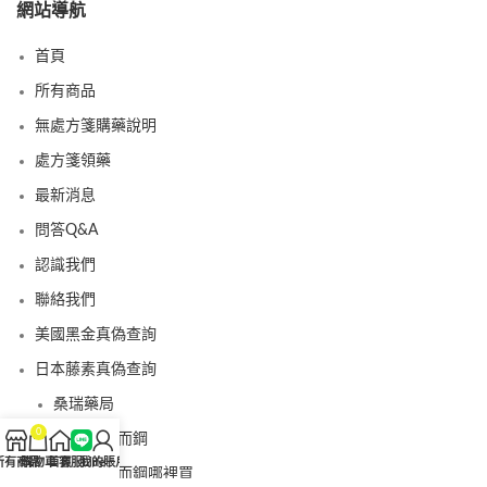
網站導航
首頁
所有商品
無處方箋購藥說明
處方箋領藥
最新消息
問答Q&A
認識我們
聯絡我們
美國黑金真偽查詢
日本藤素真偽查詢
桑瑞藥局
0
果凍威而鋼
所有商品
購物車
首頁
客服Line
我的賬戶
果凍威而鋼哪裡買