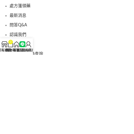
處方箋領藥
最新消息
問答Q&A
認識我們
0
聯絡我們
所有商品
購物車
首頁
客服Line
我的賬戶
美國黑金真偽查詢
日本藤素真偽查詢
桑瑞藥局
果凍威而鋼
果凍威而鋼哪裡買
犀利士5mg
犀利士5mg哪裡買
桑瑞藥房
果凍偉哥