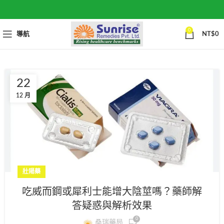
0
導航
NT$
0
22
12 月
壯陽藥
吃威而鋼或犀利士能增大陰莖嗎？藥師解
答疑惑與解析效果
0
桑瑞藥局