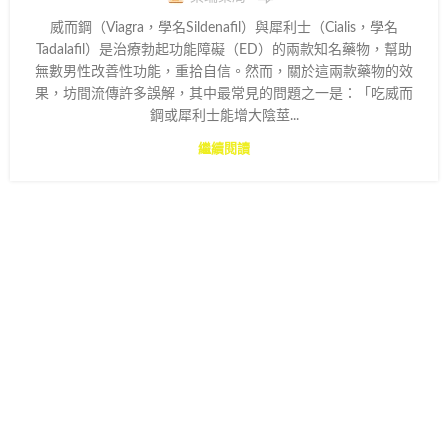
威而鋼（Viagra，學名Sildenafil）與犀利士（Cialis，學名
Tadalafil）是治療勃起功能障礙（ED）的兩款知名藥物，幫助
無數男性改善性功能，重拾自信。然而，關於這兩款藥物的效
果，坊間流傳許多誤解，其中最常見的問題之一是：「吃威而
鋼或犀利士能增大陰莖...
繼續閱讀