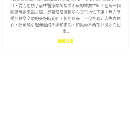
口，從而忽視了前往醫療診所接受治療的重要性呢？在每一個
關鍵時刻來臨之際，是否常常感到灰心丧气地低下頭，無力享
受那歡樂交融的美好時光呢？长期以来，不仅容易让人失去信
心，还可能引起伴侣的不满和抱怨。如果你不希望那微妙而甜
蜜...
繼續閱讀