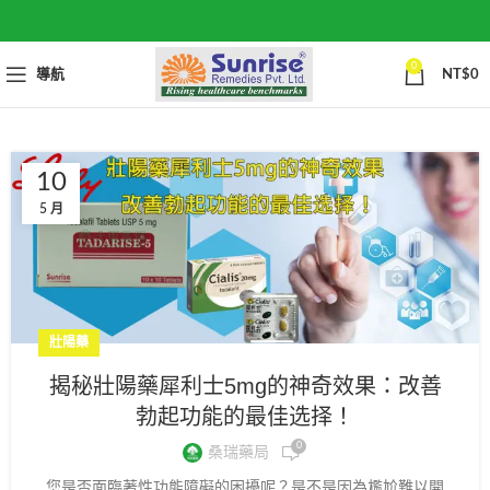
0
導航
NT$
0
10
5 月
壯陽藥
揭秘壯陽藥犀利士5mg的神奇效果：改善
勃起功能的最佳选择！
0
桑瑞藥局
您是否面臨著性功能障礙的困擾呢？是不是因為尷尬難以開