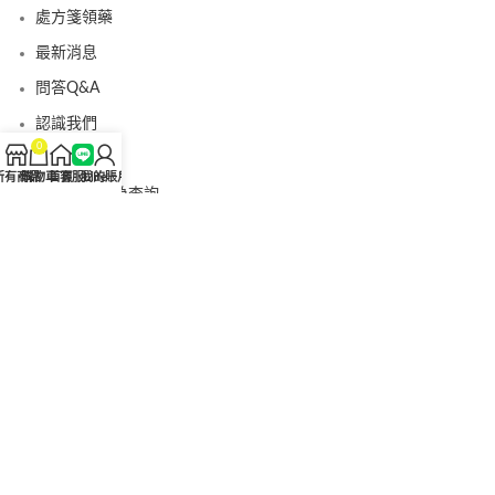
處方箋領藥
最新消息
問答Q&A
認識我們
0
聯絡我們
所有商品
購物車
首頁
客服Line
我的賬戶
美國黑金真偽查詢
日本藤素真偽查詢
桑瑞藥局
果凍威而鋼
果凍威而鋼哪裡買
犀利士5mg
犀利士5mg哪裡買
桑瑞藥房
果凍偉哥