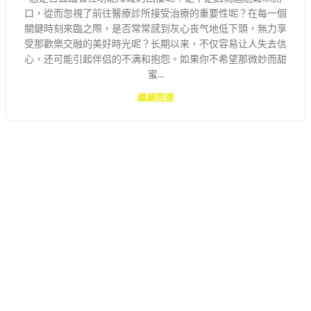
口，從而忽視了前往醫療診所接受治療的重要性呢？在每一個
關鍵時刻來臨之際，是否常常感到灰心丧气地低下頭，無力享
受那歡樂交融的美好時光呢？长期以来，不仅容易让人失去信
心，还可能引起伴侣的不满和抱怨。如果你不希望那微妙而甜
蜜...
繼續閱讀