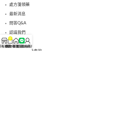
處方箋領藥
最新消息
問答Q&A
認識我們
0
聯絡我們
所有商品
購物車
首頁
客服Line
我的賬戶
美國黑金真偽查詢
日本藤素真偽查詢
桑瑞藥局
果凍威而鋼
果凍威而鋼哪裡買
犀利士5mg
犀利士5mg哪裡買
桑瑞藥房
果凍偉哥