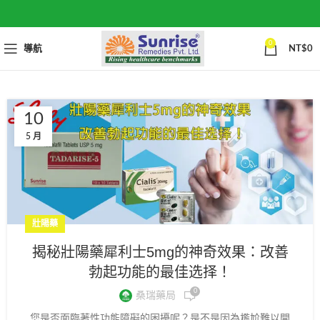
0
導航
NT$
0
10
5 月
壯陽藥
揭秘壯陽藥犀利士5mg的神奇效果：改善
勃起功能的最佳选择！
0
桑瑞藥局
您是否面臨著性功能障礙的困擾呢？是不是因為尷尬難以開