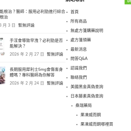
能根治？醫師：服用必利勁進行綜合
首頁
根治
所有商品
3 月 3 日
暫無評論
無處方箋購藥說明
手淫會導致早洩？必利勁是否
處方箋領藥
能解決？
最新消息
2026 年 2 月 27 日
暫無評論
問答Q&A
認識我們
長期服用犀利士5mg會傷害身
體嗎？專科醫師為你解答
聯絡我們
2026 年 2 月 24 日
暫無評論
美國黑金真偽查詢
日本藤素真偽查詢
桑瑞藥局
果凍威而鋼
果凍威而鋼哪裡買