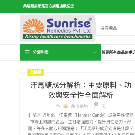
桑瑞藥局網路官方旗艦店歡迎您
分類列表
首頁
所有商品
無處
壯陽藥
汗馬糖成分解析：主要原料、功
效與安全性全面解析
0
By
桑瑞藥局
1. 前言 近年來，汗馬糖（Hanmar Candy）成為男性保健
市場上的熱門產品，主打增強體力、提升男性活力。然
而，許多人關心的問題是：「汗馬糖的成分到底是什麼？