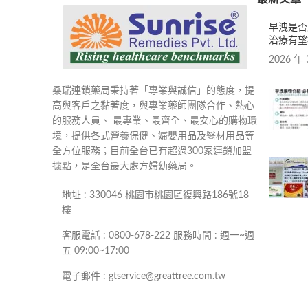
早洩是否
治療有望
2026 年 
桑瑞連鎖藥局秉持著「專業與誠信」的態度，提
高與客戶之黏著度，與專業藥師團隊合作、熱心
的服務人員、 最專業、最齊全、最安心的購物環
境，提供各式營養保健、婦嬰用品及醫材用品等
全方位服務；目前全台已有超過300家連鎖加盟
據點，是全台最大處方婦幼藥局。
地址 : 330046 桃園市桃園區復興路186號18
樓
客服電話 : 0800-678-222 服務時間 : 週一~週
五 09:00~17:00
電子郵件 : gtservice@greattree.com.tw