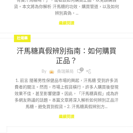
有賣汗馬糖嗎？」，或者該如何購買正品，以免誤購假
貨。本文將為你解析 汗馬糖的功效、購買管道，以及如何
辨別真偽，...
繼續閱讀
壯陽藥
汗馬糖真假辨別指南：如何購買
正品？
0
By
桑瑞藥局
1. 前言 隨著男性保健品市場的興起，汗馬糖 受到許多消
費者的關注。然而，市場上假貨橫行，許多人購買後發現
效果不佳，甚至影響健康。因此，「汗馬糖真假」成為許
多網友熱議的話題。本篇文章將深入解析如何辨別正品汗
馬糖，避免買到假貨。2. 汗馬糖真假辨別方...
繼續閱讀