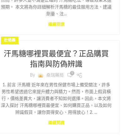
然而，許多人並不清楚正確的 汗馬糖吃法，導致效果未達
預期。 本文將為你詳細解析汗馬糖的最佳服用方法、建議
劑量、注...
繼續閱讀
壯陽藥
汗馬糖哪裡買最便宜？正品購買
指南與防偽辨識
0
By
桑瑞藥局
1. 前言 汗馬糖 近年來在男性保健市場上備受關注，許多
男性希望透過它來提升體力與精力。然而，市面上假貨橫
行，價格差異大，讓消費者不知如何選擇。因此，本文將
深入探討 汗馬糖哪裡買最便宜、如何購買正品，以及如何
辨識假貨，讓你買得安心、用得放心！2. ...
繼續閱讀