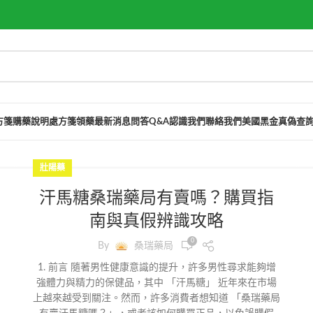
方箋購藥說明
處方箋領藥
最新消息
問答Q&A
認識我們
聯絡我們
美國黑金真偽查
壯陽藥
汗馬糖桑瑞藥局有賣嗎？購買指
南與真假辨識攻略
0
By
桑瑞藥局
1. 前言 隨著男性健康意識的提升，許多男性尋求能夠增
強體力與精力的保健品，其中 「汗馬糖」 近年來在市場
上越來越受到關注。然而，許多消費者想知道 「桑瑞藥局