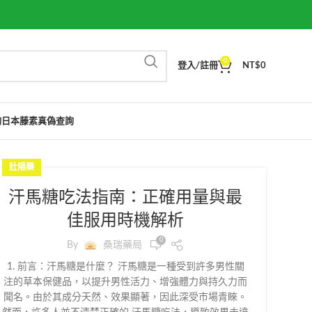
0
登入/註冊
NT$
0
詢
日本藤素真偽查詢
壯陽藥
汗馬糖吃法指南：正確用量與最
佳服用時機解析
0
By
桑瑞藥局
1. 前言：汗馬糖是什麼？ 汗馬糖是一種受到許多男性關
注的草本保健品，以提升男性活力、增強體力與持久力而
聞名。由於其成分天然、效果顯著，因此深受市場青睞。