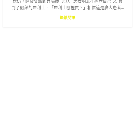
模仿，經常會聽到有陽痿（ED）患者朋友在痛斥自己“又”買
到了假藥的犀利士。「犀利士哪裡買？」相信這是廣大患者...
繼續閱讀