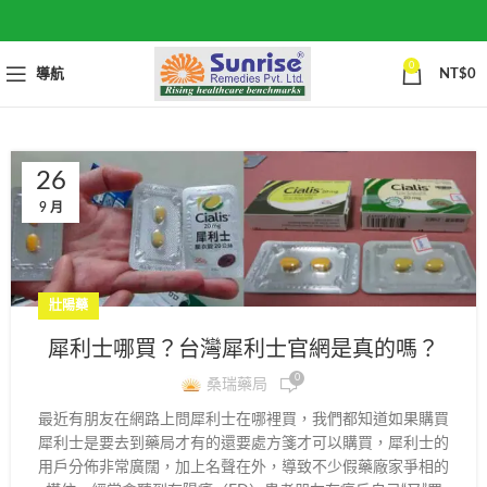
0
導航
NT$
0
26
9 月
壯陽藥
犀利士哪買？台灣犀利士官網是真的嗎？
0
桑瑞藥局
最近有朋友在網路上問犀利士在哪裡買，我們都知道如果購買
犀利士是要去到藥局才有的還要處方箋才可以購買，犀利士的
用戶分佈非常廣闊，加上名聲在外，導致不少假藥廠家爭相的