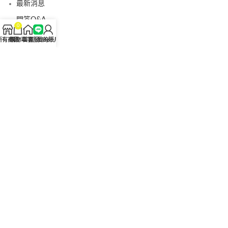
最新消息
問答Q&A
0
認識我們
所有商品
購物車
首頁
客服Line
我的賬戶
聯絡我們
美國黑金真偽查詢
日本藤素真偽查詢
桑瑞藥局
果凍威而鋼
果凍威而鋼哪裡買
犀利士5mg
犀利士5mg哪裡買
桑瑞藥房
果凍偉哥
果凍偉哥哪裡買