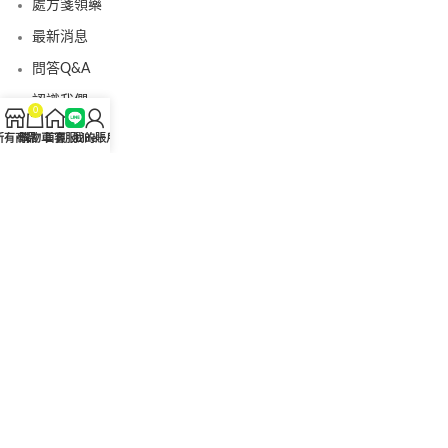
處方箋領藥
最新消息
問答Q&A
認識我們
0
聯絡我們
所有商品
購物車
首頁
客服Line
我的賬戶
美國黑金真偽查詢
日本藤素真偽查詢
桑瑞藥局
果凍威而鋼
果凍威而鋼哪裡買
犀利士5mg
犀利士5mg哪裡買
桑瑞藥房
果凍偉哥