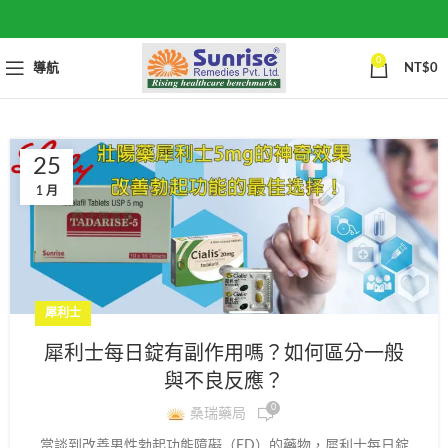
0
導航
NT$
0
25
1 月
犀利士
犀利士每日錠有副作用嗎？如何區分一般
與不良反應？
0
桑瑞藥局
當談到改善男性勃起功能障礙（ED）的藥物，犀利士每日錠