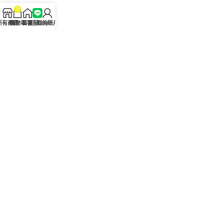
0
問答Q&A
所有商品
購物車
首頁
客服Line
我的賬戶
認識我們
聯絡我們
美國黑金真偽查詢
日本藤素真偽查詢
桑瑞藥局
果凍威而鋼
果凍威而鋼哪裡買
犀利士5mg
犀利士5mg哪裡買
桑瑞藥房
果凍偉哥
果凍偉哥哪裡買
新義安藥房