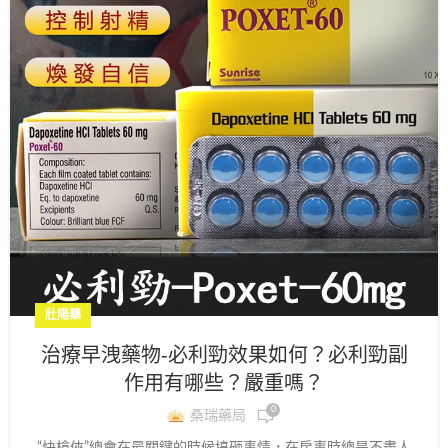
壯陽藥
治療早洩藥物-必利勁效果如何？必利勁副
作用有哪些？嚴重嗎？
0
桑瑞藥局
“快槍俠”總會在最關鍵的時候搞砸事情，在房事時總是不盡人