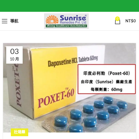
0
導航
NT$
0
03
10 月
壯陽藥