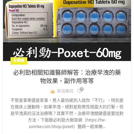
壯陽藥
必利勁相關知識醫師解答：治療早洩的藥
物效果、副作用等等
0
桑瑞藥局
不管是事業還是家事，男人最怕被別人說你「不行」，特別是
在做床上運動時，如果早洩，絕對是對男性相當大的打擊。但
是早洩真的沒法治療嗎？其實不然，治療早洩關鍵還是要找對
方法，下面跟必利勁大樹官網（https://tw-
sunrise.com/shop/poxet）醫師一起來瞭...