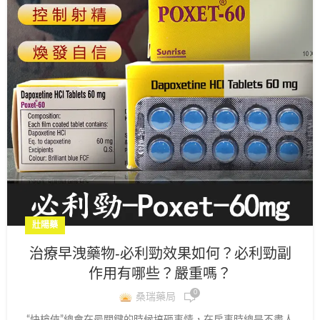
壯陽藥
治療早洩藥物-必利勁效果如何？必利勁副
作用有哪些？嚴重嗎？
0
桑瑞藥局
“快槍俠”總會在最關鍵的時候搞砸事情，在房事時總是不盡人