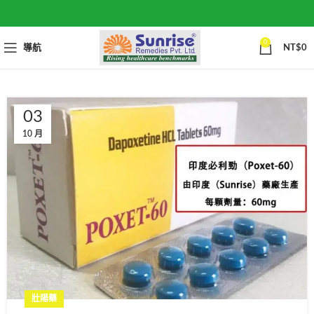
0
導航
NT$
0
03
10 月
壯陽藥