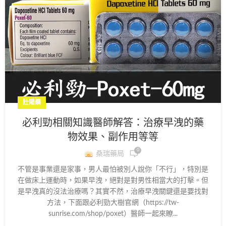
壯陽藥
必利勁相關知識醫師解答：治療早洩的藥
物效果、副作用等等
0
桑瑞藥局
不管是事業還是家事，男人最怕被別人說你「不行」，特別是
在做床上運動時，如果早洩，絕對是對男性相當大的打擊。但
是早洩真的沒法治療嗎？其實不然，治療早洩關鍵還是要找對
方法，下面跟必利勁大樹官網（https://tw-
sunrise.com/shop/poxet）醫師一起來瞭...