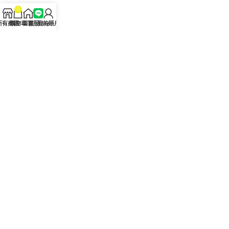
0
問答Q&A
所有商品
購物車
首頁
客服Line
我的賬戶
認識我們
聯絡我們
美國黑金真偽查詢
日本藤素真偽查詢
桑瑞藥局
果凍威而鋼
果凍威而鋼哪裡買
犀利士5mg
犀利士5mg哪裡買
桑瑞藥房
果凍偉哥
果凍偉哥哪裡買
新義安藥房