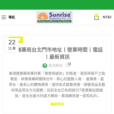
0
導航
NT$
0
壯陽藥
22
11 月
桑瑞藥局台北門市地址丨營業時間丨電話
丨最新資訊
0
桑瑞藥局
桑瑞連鎖藥局秉持著「專業與誠信」的態度，提高與客戶之黏
著度，與專業藥師團隊合作、熱心的服務人員、 最專業、最
齊全、最安心的購物環境，提供各式營養保健、婦嬰用品及醫
材用品等全方位服務；目前全台已有超過327家連鎖加盟據
點，是全台最大的處方藥局。桑瑞藥局是一家知名的...
繼續閱讀